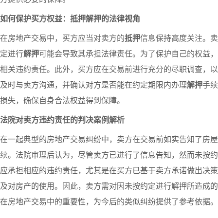
如何保护买方权益：抵押解押的法律视角
在房地产交易中，买方应当对卖方的
抵押
信息保持高度关注。卖
定进行
解押
可能会导致其承担法律责任。为了保护自己的权益，
相关违约责任。此外，买方应在交易前进行充分的尽职调查，以
及时与卖方沟通，并确认对方是否能在约定期限内办理
解押
手续
损失，确保自身合法权益得到保障。
法院对卖方违约责任的判决案例解析
在一起典型的房地产交易纠纷中，卖方在交易前如实告知了房屋
续。法院审理后认为，尽管卖方已进行了信息告知，然而未按约
应承担相应的违约责任，尤其是在买方已基于卖方承诺做出决策
及对房产的使用。因此，卖方需对因未按约定进行解押所造成的
在房地产交易中的重要性，为今后的类似纠纷提供了参考依据。