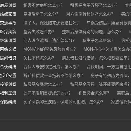
房屋纠纷
租客不付房租怎么办？
租客把房子弄坏了怎么办？
实
婚姻家事
房东不退押金怎么办？
离婚后房子怎么分？
对方偷偷转移财产怎么办？
买房的定金能退吗？
买的房子
买的
交通事故
离婚了公司股权怎么处理？
撞了人，保险赔完还要赔钱吗？
离婚后财产怎么分？
车祸受伤后，康复费很
医疗美容
交通事故中，医保和对方赔偿能同时拿吗？
整容失败怎么办？
整容后身体有别的问题，怎么办？
车祸导致人
继承纠纷
医美机构宣传的与实际结果不符怎么办？
老人没立遗嘱，遗产怎么分？
私生子怎么继承？
医疗事故怎么
信托
网络文娱
医疗器械出问题，怎么办？
基金怎么继承？
MCN机构的税务风险有哪些？
股票怎么继承？
MCN机构拖欠工资怎么办
民间借贷
抖音账号归谁？
欠钱不还怎么办？
朋友借钱没写借条，怎么把钱要回来
合伙纠纷
帮人担保借款，对方不还，我要承担全部责任吗？
合伙人未按约定出资，怎么办？
合伙期间，一方擅自挪
拆迁安置
和合伙人有矛盾，怎么办？
拆迁补偿款一直拖着不给怎么办？
房子有特殊历史价值
投资纠纷
私募基金暴雷怎么办？
私募基金亏损，钱还能要回来吗
福利工资
公司不发销售提成怎么办？
销售奖金怎么算？
离职后
保险纠纷
销售目标未完成，公司有权不发提成和奖金吗？
买了高额的重疾险，保险公司拒赔，怎么办？
家族信托
公司变
公司以各种理由克扣销售提成，如何维权？
被忽悠买了高额保险，可以退吗？
买了企业财产险怎么